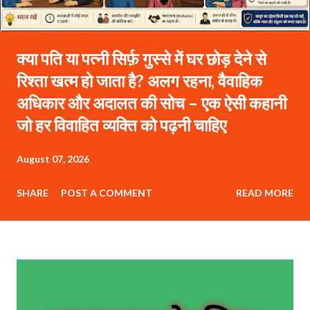
क्या पति या पत्नी सिर्फ़ गुस्से में घर छोड़ देने से
रिश्ता खत्म हो जाता है? अलग रहना, वैवाहिक
अधिकार और अदालत की सोच – एक ऐसी कहानी
जो हर विवाहित व्यक्ति को पढ़नी चाहिए
August 07, 2026
SHARE
POST A COMMENT
READ MORE