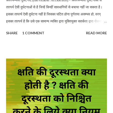
तात्पर्य ऐसी दुर्घटनाओं से है जिन्हें किन्हीं सावधानियों से बचाया नहीं जा सकता है।
इसका तापर्त्य ऐसी दुर्घटना नहीं है जिसका घटित होना पूर्णतया असम्भव हो, वरन्
इसका तात्पर्य है कि उसे एक सामान्य व्यक्ति द्वारा युक्तियुक्त सतर्कता द्वारा रोकना
सम्भव नहीं था। विधि किसी व्यक्ति से युक्तियुक्त सम्भावनाओं के प्रति सचेत होने की
SHARE
1 COMMENT
READ MORE
आशा करती है। परन्तु वह विलक्षण घटनाओं के प्रति सचेत होने के लिए बाध्य नहीं
है। जैसे-यदि एक कार के ड्राइवर को कार चलाते समय दौरा पड़ता है और उससे
दुर्घटना हो जाती है या वह गैराज से मरम्मत करवा के गाड़ी निकालने समय ब्रेक फेल
हो जाने के कारण कोई दुर्घटना हो जाती है तो इन दोनों मामलों में अवश्यम्भावी दुर्घटना
का बचाव लागू होगा। Inevitable Accidents:- Inevitable accidents
refer to such accidents which cannot be avoided by taking
any precautions. It does not mean such an accident which
is completely impossible to happen, but it means that it
was not possible to prevent it by an ordinary person by ...