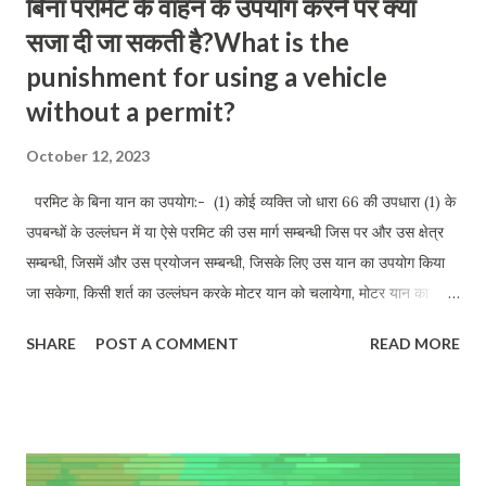
बिना परमिट के वाहन के उपयोग करने पर क्या
सजा दी जा सकती है?What is the
punishment for using a vehicle
without a permit?
October 12, 2023
परमिट के बिना यान का उपयोग:- (1) कोई व्यक्ति जो धारा 66 की उपधारा (1) के
उपबन्धों के उल्लंघन में या ऐसे परमिट की उस मार्ग सम्बन्धी जिस पर और उस क्षेत्र
सम्बन्धी, जिसमें और उस प्रयोजन सम्बन्धी, जिसके लिए उस यान का उपयोग किया
जा सकेगा, किसी शर्त का उल्लंघन करके मोटर यान को चलायेगा, मोटर यान का
उपयोग करायेगा या किये जाने देगा, वह प्रथम अपराध के लिए जुर्माने से, जो पाँच
SHARE
POST A COMMENT
READ MORE
हजार रुपये तक हो सकेगा किन्तु दो हजार रुपये से कम नहीं होगा और किसी
पश्चात्वर्ती अपराध के लिए कारावास से, जो एक वर्ष तक हो सकेगा किन्तु तीन मास के
कम नहीं होगा या जुर्माने से, जो दस हजार रुपये तक हो सकेगा किन्तु पाँच हजार रुपये
से कम नहीं होगा या दोनों से दण्डनीय होगा- Use of vehicle without
permit:- (1) Any person who, in contravention of the