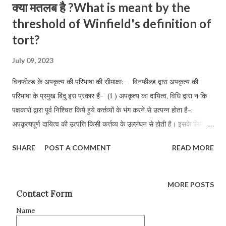
क्या मतलब है ?What is meant by the
threshold of Winfield's definition of
tort?
July 09, 2023
विनफील्ड के अपकृत्य की परिभाषा की सीमाक्षा:- विनफील्ड द्वारा अपकृत्य की
परिभाषा के प्रमुख बिंदु इस प्रकार हैं- (1 ) अपकृत्य का दायित्व, विधि द्वारा न कि
पक्षकारों द्वारा पूर्व निश्चित किये हुये कर्त्तव्यों के भंग करने से उत्पन्न होता है-:
अपकृत्यपूर्ण दायित्व की उत्पत्ति किसी कर्त्तव्य के उल्लंघन से होती है। इसके लिये यह
आवश्यक है कि प्रतिवादी पूर्व निश्चित कर्त्तव्य का पालन करने के लिए बाध्य हो और
SHARE
POST A COMMENT
READ MORE
उसकी यह बाध्यता विधि द्वारा आरोपित हो अर्थात् यदि वह अपने कर्त्तव्य का उल्लंघन
करता है तो क्षतिपूर्ति के लिए उत्तरदायी होगा। इस आधार पर अपकृत्य को संविदा से
भिन्न किया जा सकता है। अपकृत्य में कर्त्तव्य का निर्धारण विधि द्वारा होता है। जैसे
MORE POSTS
Contact Form
यह प्रत्येक व्यक्ति का कर्त्तव्य है कि वह किसी दूसरे पक्षकारों का अपमान न करे, या
चोरी न करे, या धोखाधड़ी न करे किन्तु संविदा में कर्त्तव्य की अवधारणा पक्षकारों की
Name
सहमति द्वारा ही होती है जैसे एक चित्रकार कुछ धनराशि के लिए चित्र बनाता है।