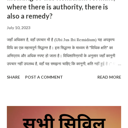
where there is authority, there is
also a remedy?
July 10, 2023
जहाँ अधिकार है, वहाँ उपचार भी है (Ubi Jus Ibi Remidium) यह अपकृत्य
विधि का एक महत्वपूर्ण सिद्धान्त है। इस सिद्धान्त के माध्यम से "विधिक क्षति" का
अभिप्राय और अधिक स्पष्ट हो जाता है। विधिशास्त्रियों के अनुसार जहाँ कानूनी
उपचार नहीं उपलब्ध है, वहाँ यह समझना चाहिए कि कानूनी, क्षति नहीं हुई है।" यदि
किसी व्यक्ति को कोई अधिकार प्राप्त है तो उसे अधिकार की सुरक्षा के साधन भी
SHARE
POST A COMMENT
READ MORE
प्राप्त होने चाहिए और अगर उस अधिकार के उपयोग में किसी तरह का अवरोध
उत्पन्न किया जाता है तो उसके खिलाफ उपचार भी होना चाहिए। बिना उपचार के
किसी अधिकार की कल्पना व्यर्थ होती है। अधिकार का अभाव तथा उपचार का अभाव
परस्पर अभिन्न है। इस सूत्र से यह नहीं समझना चाहिए कि प्रत्येक नैतिक अथवा
राजनैतिक दोष के लिए कानूनी उपचार प्राप्त हैं। इसके अंतर्गत तो सिर्फ कानूनी दोष
तथा कानूनी उपचार का ही संबंध स्थापित होता है। ब्रेडले बनाम गॉसेट में न्यायमूर्ति
स्टीफेन ने कहा था कि जहाँ कानूनी उपचार नहीं होता, वहाँ कानूनी दोष भी नहीं