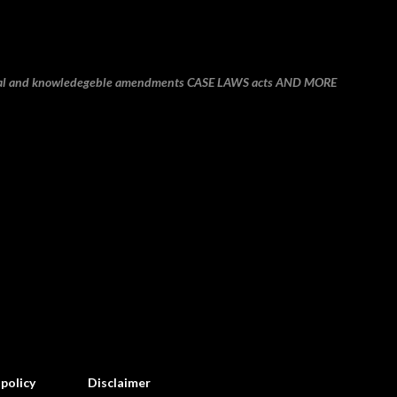
Skip to main content
onal and knowledegeble amendments CASE LAWS acts AND MORE
 policy
Disclaimer