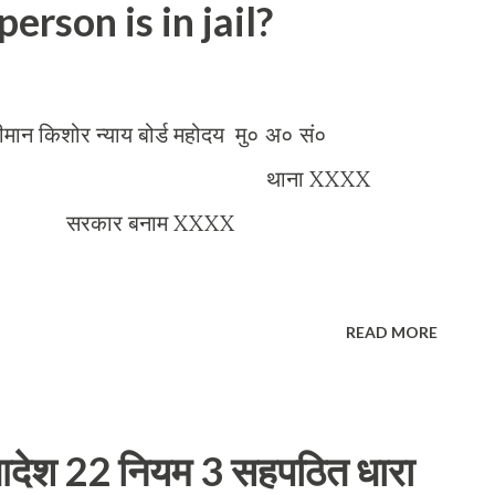
person is in jail?
ब्द में विधवा स्त्री भी भरण-पोषण प्राप्त करने ...
्याय बोर्ड महोदय मु० अ० सं०
4 थाना XXXX
बनाम XXXX
READ MORE
 आदेश 22 नियम 3 सहपठित धारा