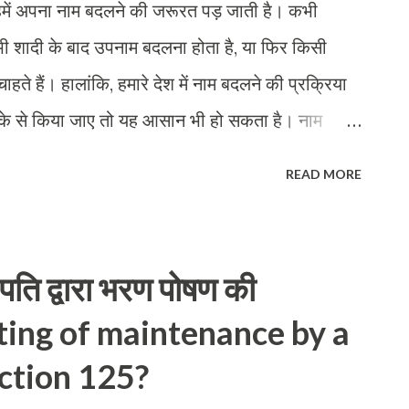
 हमें अपना नाम बदलने की जरूरत पड़ जाती है। कभी
 कभी शादी के बाद उपनाम बदलना होता है, या फिर किसी
हते हैं। हालांकि, हमारे देश में नाम बदलने की प्रक्रिया
रीके से किया जाए तो यह आसान भी हो सकता है। नाम
़ती है? 1 . गलत नाम दर्ज हो जाना: → अक्सर सरकारी
READ MORE
त लिख जाता है। 2. शादी या तलाक के बाद:→ विवाह के बाद
ं, या तलाक के बाद पुराना उपनाम वापस लेना चाहती हैं। 3.
ोग अपने धार्मिक विश्वासों या व्यक्तिगत कारणों से अपना
ति द्वारा भरण पोषण की
हचान:→ कुछ लोग अपनी पहचान में बदलाव के लिए या
ting of maintenance by a
 अभिनेता या लेखक। नाम बदलने की कानूनी प्रक्रिया→
ction 125?
िए गजट नोटिफिकेशन की प्रक्रिया अनिवार्य होती है। यह