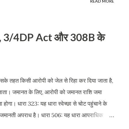
READ MORE
े कानूनी प्रतिनिधि को मुकदमें में शामिल किया जाये ।
ु के बाद 90दिनों के भीतर • यदि 90 दिनों की अवधि
कारण बताते हुये विलम्ब के लिये माफी मांगनी होगी।
4, 3/4DP Act और 308B के
मृतक पक्ष का नाम और मृत्यु की तारीख कानूनी प्रतिनिधि
अन्य आवश्यक दस्तावेज न्यायालय द्वारा आवेदन पर
सके तहत किसी आरोपी को जेल से रिहा कर दिया जाता है,
जाता। जमानत के लिए, आरोपी को जमानत राशि जमा
होगा। धारा 323: यह धारा स्वेच्छा से चोट पहुंचाने के
क जमानती अपराध है। धारा 506: यह धारा आपराधिक
ती है। यह एक जमानती अपराध है। धारा 504: यह धारा