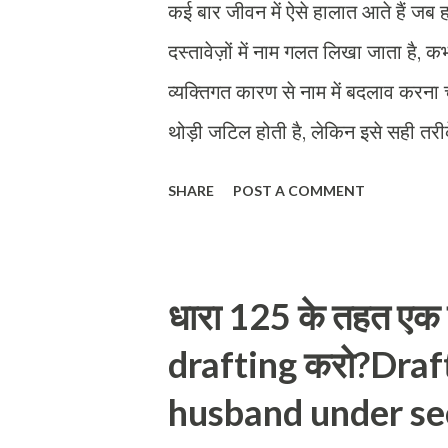
कई बार जीवन में ऐसे हालात आते हैं जब
दस्तावेज़ों में नाम गलत लिखा जाता है,
व्यक्तिगत कारण से नाम में बदलाव करना चा
थोड़ी जटिल होती है, लेकिन इसे सही त
बदलने की प्रक्रिया की जरूरत क्यों पड
SHARE
POST A COMMENT
दस्तावेज़ों या प्रमाणपत्रों में नाम गल
महिलाएं अपने उपनाम में बदलाव चाहती है
धार्मिक या व्यक्तिगत कारण:→ कभी-कभी ल
धारा 125 के तहत एक प
नाम बदलना चाहते हैं। 4. सार्वजनिक प
drafting करो?Draf
करियर के लिए भी नाम बदलते हैं, जैसे
husband under se
भारत में कानूनी रूप से नाम बदलने के ल