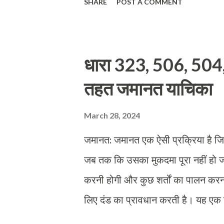
SHARE
POST A COMMENT
न्यायालय को यह बताना है कि मृतक पक्ष क
आवेदन कब पेश किया जा सकता है: मृत्य
समाप्त हो गयी है तो न्यायालय को उचित 
धारा 323, 506, 50
आवेदन में क्या शामिल होना चाहिये:- • 
तहत जमानत याचिका
का नाम और पता • मुकदमें का विवरण • 
विचार ...
March 28, 2024
जमानत: जमानत एक ऐसी प्रक्रिया है जि
जब तक कि उसका मुकदमा पूरा नहीं हो 
करनी होगी और कुछ शर्तों का पालन करना 
लिए दंड का प्रावधान करती है। यह ए
धमकी देने के लिए दंड का प्रावधान कर