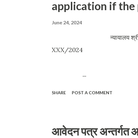
application if the 
कर सकता है। स्पष्टीकरण : [a] "स्त्री श
June 24, 2024
न्यायालय श्रीमान किशोर न
XXX/202
सरकार 
...
SHARE
POST A COMMENT
आवेदन पत्र अन्तर्गत