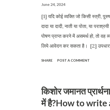
एक सरकारी अधिसूचना होती है, ज...
June 24, 2024
[1] यदि कोई व्यक्ति जो किसी स्त्री, पुरुष
दादा या दादी, नाती या पोता, या पराश्र
पोषण प्राप्त करने में असमर्थ हो, तो वह
लिये आवेदन कर सकता है। [2] उपधारा [
जिसके क्षेत्राधिकार में वह व्यक्ति रह
SHARE
POST A COMMENT
न्यायालय, आवेदन पर विचार करने के बाद
असमर्थ है और प्रतिवादी भरण-पोषण देने 
पोषण के लिये एक उचित राशि का भुगतान
किशोर जमानत प्रार्थना 
भरण-पोषण की राशि, भुगतान की विधि औ
में है?How to write
न्यायालय समय-समय पर आदेश की समीक्ष