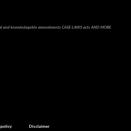
Skip to main content
onal and knowledegeble amendments CASE LAWS acts AND MORE
 policy
Disclaimer